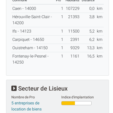
Commune
Pro
Habitants
Distance
Caen - 14000
1
107229
0,0
km
Hérouville-Saint-Clair -
1
21393
3,8
km
14200
Ifs - 14123
1
11500
5,2
km
Carpiquet - 14650
1
2391
6,2
km
Ouistreham - 14150
1
9329
13,3
km
Fontenay-le-Pesnel -
1
1161
16,5
km
14250
Secteur de Lisieux
Nombre de Pro
Indice d'implantation
5 entreprises de
location de biens