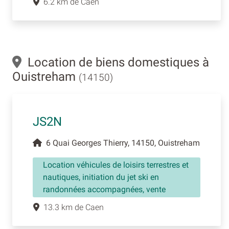
6.2 km de Caen
Location de biens domestiques à
Ouistreham
(14150)
JS2N
6 Quai Georges Thierry, 14150, Ouistreham
Location véhicules de loisirs terrestres et
nautiques, initiation du jet ski en
randonnées accompagnées, vente
13.3 km de Caen