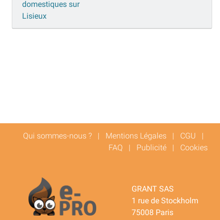
domestiques sur
Lisieux
Qui sommes-nous ?
|
Mentions Légales
|
CGU
|
FAQ
|
Publicité
|
Cookies
GRANT SAS
1 rue de Stockholm
75008 Paris